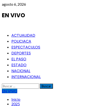
Saltar
agosto 6, 2026
al
contenido
EN VIVO
Menú
ACTUALIDAD
principal
POLICIACA
ESPECTACULOS
DEPORTES
EL PASO
ESTADO
NACIONAL
INTERNACIONAL
Buscar:
EN VIVO
Inicio
2025