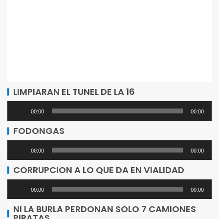
LIMPIARAN EL TUNEL DE LA 16
Reproductor
00:00
00:00
de
FODONGAS
audio
Reproductor
00:00
00:00
de
CORRUPCION A LO QUE DA EN VIALIDAD
audio
Reproductor
00:00
00:00
de
NI LA BURLA PERDONAN SOLO 7 CAMIONES
PIRATAS
audio