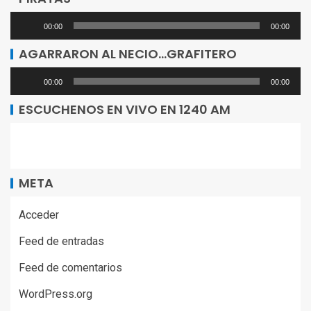
Reproductor
00:00
00:00
de
AGARRARON AL NECIO…GRAFITERO
audio
Reproductor
00:00
00:00
de
ESCUCHENOS EN VIVO EN 1240 AM
audio
META
Acceder
Feed de entradas
Feed de comentarios
WordPress.org