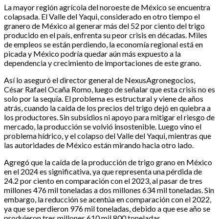
La mayor región agrícola del noroeste de México se encuentra
colapsada. El Valle del Yaqui, considerado en otro tiempo el
granero de México al generar más del 52 por ciento del trigo
producido en el país, enfrenta su peor crisis en décadas. Miles
de empleos se están perdiendo, la economía regional está en
picada y México podría quedar aún más expuesto a la
dependencia y crecimiento de importaciones de este grano.
Así lo aseguró el director general de NexusAgronegocios,
César Rafael Ocaña Romo, luego de señalar que esta crisis no es
solo por la sequía. El problema es estructural y viene de años
atrás, cuando la caída de los precios del trigo dejó en quiebra a
los productores. Sin subsidios ni apoyo para mitigar el riesgo de
mercado, la producción se volvió insostenible. Luego vino el
problema hídrico, y el colapso del Valle del Yaqui, mientras que
las autoridades de México están mirando hacia otro lado.
Agregó que la caída de la producción de trigo grano en México
en el 2024 es significativa, ya que representa una pérdida de
24.2 por ciento en comparación con el 2023, al pasar de tres
millones 476 mil toneladas a dos millones 634 mil toneladas. Sin
embargo, la reducción se acentúa en comparación con el 2022,
ya que se perdieron 976 mil toneladas, debido a que ese año se
produjeron tres millones 610 mil 800 toneladas,