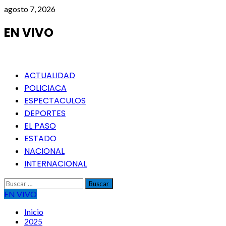
Saltar
agosto 7, 2026
al
contenido
EN VIVO
Menú
ACTUALIDAD
principal
POLICIACA
ESPECTACULOS
DEPORTES
EL PASO
ESTADO
NACIONAL
INTERNACIONAL
Buscar:
EN VIVO
Inicio
2025