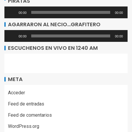
PIRATAS
audio
Reproductor
00:00
00:00
de
AGARRARON AL NECIO…GRAFITERO
audio
Reproductor
00:00
00:00
de
ESCUCHENOS EN VIVO EN 1240 AM
audio
META
Acceder
Feed de entradas
Feed de comentarios
WordPress.org