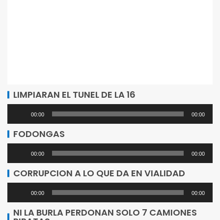
LIMPIARAN EL TUNEL DE LA 16
Reproductor
00:00
00:00
de
FODONGAS
audio
Reproductor
00:00
00:00
de
CORRUPCION A LO QUE DA EN VIALIDAD
audio
Reproductor
00:00
00:00
de
NI LA BURLA PERDONAN SOLO 7 CAMIONES