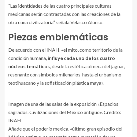
“Las identidades de las cuatro principales culturas
mexicanas serán contrastadas con las creaciones de la
otra cuna civilizatoria”, señala Velasco Alonso.
Piezas emblemáticas
De acuerdo con el INAH, «el mito, como territorio de la
condición humana,
influye cada uno de los cuatro
núcleos temáticos
, desde la estética olmeca del jaguar,
resonante con símbolos milenarios, hasta el urbanismo
teotihuacano y la sofisticación plástica maya».
Imagen de una de las salas de la exposición «Espacios
sagrados. Civilizaciones del México antiguo». Crédito:
INAH
Añade que el poderío mexica, «último gran episodio del
México antiguo, se presenta como expresión de una