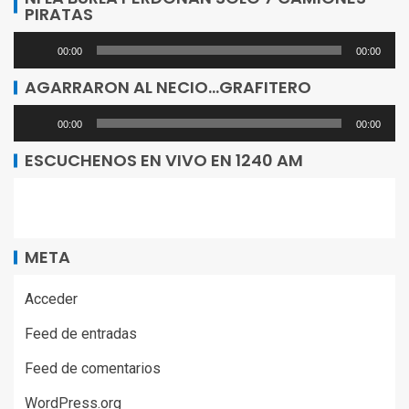
PIRATAS
audio
Reproductor
00:00
00:00
de
AGARRARON AL NECIO…GRAFITERO
audio
Reproductor
00:00
00:00
de
ESCUCHENOS EN VIVO EN 1240 AM
audio
META
Acceder
Feed de entradas
Feed de comentarios
WordPress.org