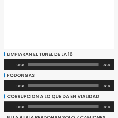
LIMPIARAN EL TUNEL DE LA 16
Reproductor
00:00
00:00
de
FODONGAS
audio
Reproductor
00:00
00:00
de
CORRUPCION A LO QUE DA EN VIALIDAD
audio
Reproductor
00:00
00:00
de
NI LA BURLA PERDONAN SOLO 7 CAMIONES