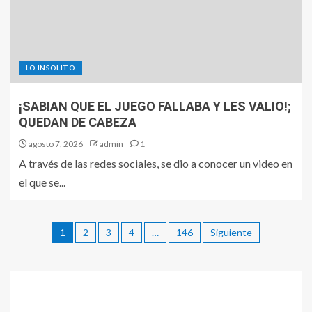
LO INSOLITO
¡SABIAN QUE EL JUEGO FALLABA Y LES VALIO!;
QUEDAN DE CABEZA
agosto 7, 2026
admin
1
A través de las redes sociales, se dio a conocer un video en
el que se...
1
2
3
4
…
146
Siguiente