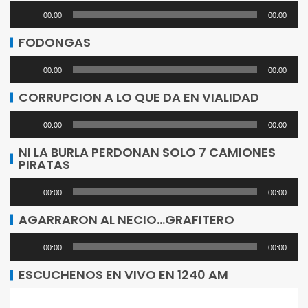
Reproductor
00:00
00:00
de
FODONGAS
audio
Reproductor
00:00
00:00
de
CORRUPCION A LO QUE DA EN VIALIDAD
audio
Reproductor
00:00
00:00
de
NI LA BURLA PERDONAN SOLO 7 CAMIONES
PIRATAS
audio
Reproductor
00:00
00:00
de
AGARRARON AL NECIO…GRAFITERO
audio
Reproductor
00:00
00:00
de
ESCUCHENOS EN VIVO EN 1240 AM
audio