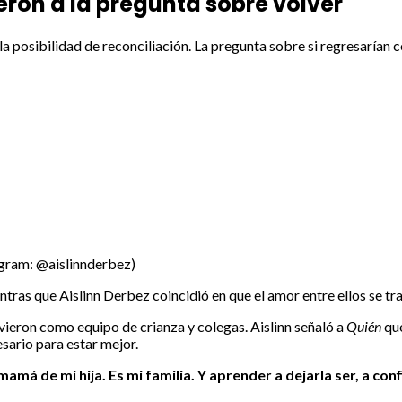
ron a la pregunta sobre volver
a la posibilidad de reconciliación. La pregunta sobre si regresarían 
agram: @aislinnderbez)
entras que Aislinn Derbez coincidió en que el amor entre ellos se 
ieron como equipo de crianza y colegas. Aislinn señaló a
Quién
que
sario para estar mejor.
amá de mi hija. Es mi familia. Y aprender a dejarla ser, a c