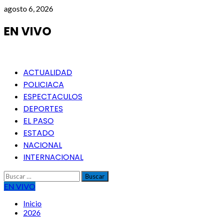
Saltar
agosto 6, 2026
al
contenido
EN VIVO
Menú
ACTUALIDAD
principal
POLICIACA
ESPECTACULOS
DEPORTES
EL PASO
ESTADO
NACIONAL
INTERNACIONAL
Buscar:
EN VIVO
Inicio
2026