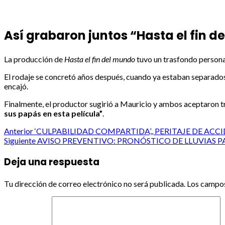
Así grabaron juntos “Hasta el fin d
La producción de
Hasta el fin del mundo
tuvo un trasfondo person
El rodaje se concretó años después, cuando ya estaban separados 
encajó.
Finalmente, el productor sugirió a Mauricio y ambos aceptaron t
sus papás en esta película”
.
Post
Anterior
‘CULPABILIDAD COMPARTIDA’,, PERITAJE DE ACC
Siguiente
AVISO PREVENTIVO: PRONÓSTICO DE LLUVIAS PA
navigation
Deja una respuesta
Tu dirección de correo electrónico no será publicada.
Los campos