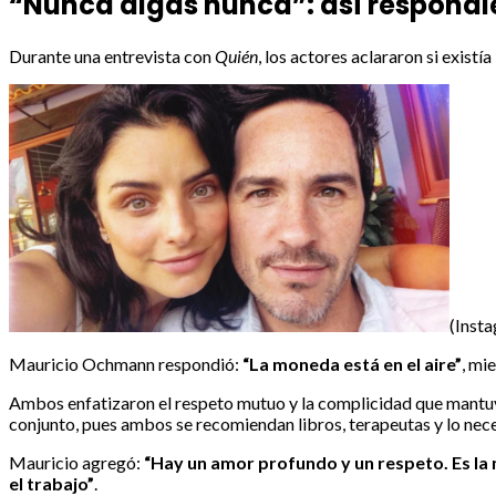
“Nunca digas nunca”: así respondie
Durante una entrevista con
Quién
, los actores aclararon si existí
(Inst
Mauricio Ochmann respondió:
“La moneda está en el aire”
, mi
Ambos enfatizaron el respeto mutuo y la complicidad que mantuv
conjunto, pues ambos se recomiendan libros, terapeutas y lo nece
Mauricio agregó:
“Hay un amor profundo y un respeto. Es la m
el trabajo”
.