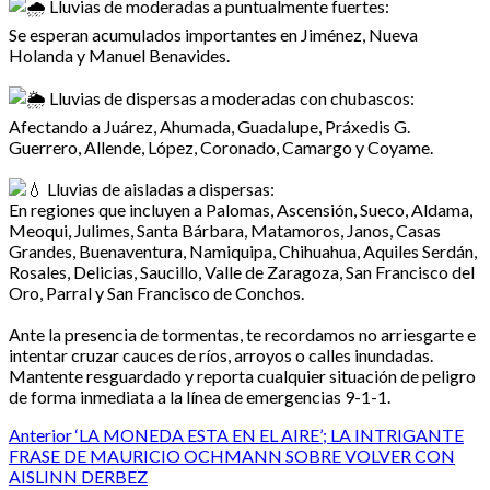
Lluvias de moderadas a puntualmente fuertes:
Se esperan acumulados importantes en Jiménez, Nueva
Holanda y Manuel Benavides.
Lluvias de dispersas a moderadas con chubascos:
Afectando a Juárez, Ahumada, Guadalupe, Práxedis G.
Guerrero, Allende, López, Coronado, Camargo y Coyame.
Lluvias de aisladas a dispersas:
En regiones que incluyen a Palomas, Ascensión, Sueco, Aldama,
Meoqui, Julimes, Santa Bárbara, Matamoros, Janos, Casas
Grandes, Buenaventura, Namiquipa, Chihuahua, Aquiles Serdán,
Rosales, Delicias, Saucillo, Valle de Zaragoza, San Francisco del
Oro, Parral y San Francisco de Conchos.
Ante la presencia de tormentas, te recordamos no arriesgarte e
intentar cruzar cauces de ríos, arroyos o calles inundadas.
Mantente resguardado y reporta cualquier situación de peligro
de forma inmediata a la línea de emergencias 9-1-1.
Post
Anterior
‘LA MONEDA ESTA EN EL AIRE’; LA INTRIGANTE
FRASE DE MAURICIO OCHMANN SOBRE VOLVER CON
navigation
AISLINN DERBEZ