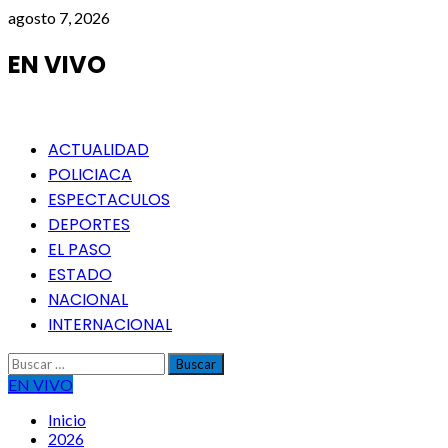
Saltar
agosto 7, 2026
al
contenido
EN VIVO
Menú
ACTUALIDAD
principal
POLICIACA
ESPECTACULOS
DEPORTES
EL PASO
ESTADO
NACIONAL
INTERNACIONAL
Buscar:
EN VIVO
Inicio
2026