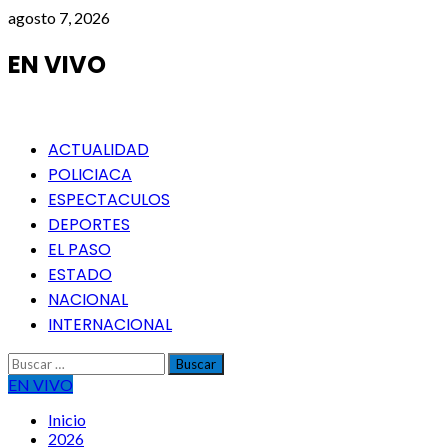
Saltar
agosto 7, 2026
al
contenido
EN VIVO
Menú
ACTUALIDAD
principal
POLICIACA
ESPECTACULOS
DEPORTES
EL PASO
ESTADO
NACIONAL
INTERNACIONAL
Buscar:
EN VIVO
Inicio
2026