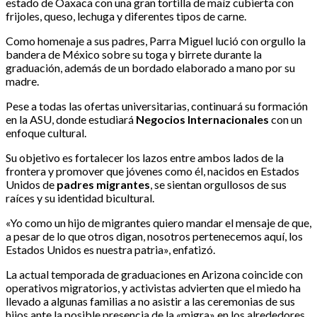
estado de Oaxaca con una gran tortilla de maíz cubierta con
frijoles, queso, lechuga y diferentes tipos de carne.
Como homenaje a sus padres, Parra Miguel lució con orgullo la
bandera de México sobre su toga y birrete durante la
graduación, además de un bordado elaborado a mano por su
madre.
Pese a todas las ofertas universitarias, continuará su formación
en la ASU, donde estudiará
Negocios Internacionales
con un
enfoque cultural.
Su objetivo es fortalecer los lazos entre ambos lados de la
frontera y promover que jóvenes como él, nacidos en Estados
Unidos de
padres migrantes
, se sientan orgullosos de sus
raíces y su identidad bicultural.
«Yo como un hijo de migrantes quiero mandar el mensaje de que,
a pesar de lo que otros digan, nosotros pertenecemos aquí, los
Estados Unidos es nuestra patria», enfatizó.
La actual temporada de graduaciones en Arizona coincide con
operativos migratorios, y activistas advierten que el miedo ha
llevado a algunas familias a no asistir a las ceremonias de sus
hijos ante la posible presencia de la «migra» en los alrededores