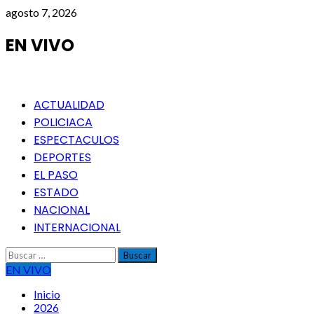
Saltar
agosto 7, 2026
al
contenido
EN VIVO
Menú
ACTUALIDAD
principal
POLICIACA
ESPECTACULOS
DEPORTES
EL PASO
ESTADO
NACIONAL
INTERNACIONAL
Buscar:
EN VIVO
Inicio
2026