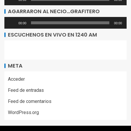
Reproductor
de
AGARRARON AL NECIO…GRAFITERO
audio
Reproductor
00:00
00:00
de
ESCUCHENOS EN VIVO EN 1240 AM
audio
META
Acceder
Feed de entradas
Feed de comentarios
WordPress.org