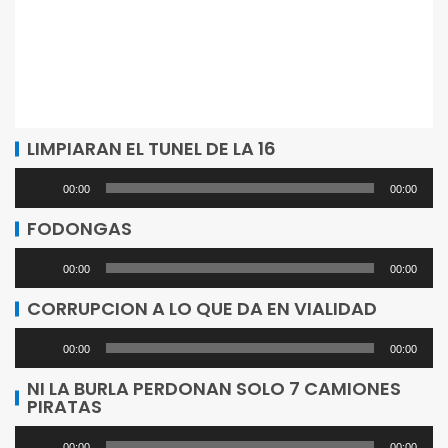
LIMPIARAN EL TUNEL DE LA 16
Reproductor
00:00
00:00
de
FODONGAS
audio
Reproductor
00:00
00:00
de
CORRUPCION A LO QUE DA EN VIALIDAD
audio
Reproductor
00:00
00:00
de
NI LA BURLA PERDONAN SOLO 7 CAMIONES
PIRATAS
audio
00:00
00:00