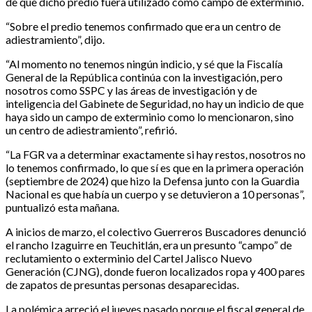
de que dicho predio fuera utilizado como campo de exterminio.
“Sobre el predio tenemos confirmado que era un centro de
adiestramiento”, dijo.
“Al momento no tenemos ningún indicio, y sé que la Fiscalía
General de la República continúa con la investigación, pero
nosotros como SSPC y las áreas de investigación y de
inteligencia del Gabinete de Seguridad, no hay un indicio de que
haya sido un campo de exterminio como lo mencionaron, sino
un centro de adiestramiento”, refirió.
“La FGR va a determinar exactamente si hay restos, nosotros no
lo tenemos confirmado, lo que sí es que en la primera operación
(septiembre de 2024) que hizo la Defensa junto con la Guardia
Nacional es que había un cuerpo y se detuvieron a 10 personas”,
puntualizó esta mañana.
A inicios de marzo, el colectivo Guerreros Buscadores denunció
el rancho Izaguirre en Teuchitlán, era un presunto “campo” de
reclutamiento o exterminio del Cartel Jalisco Nuevo
Generación (CJNG), donde fueron localizados ropa y 400 pares
de zapatos de presuntas personas desaparecidas.
La polémica arreció el jueves pasado porque el fiscal general de