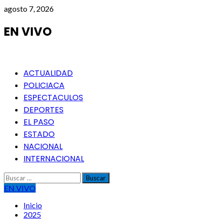
Saltar
agosto 7, 2026
al
contenido
EN VIVO
Menú
ACTUALIDAD
principal
POLICIACA
ESPECTACULOS
DEPORTES
EL PASO
ESTADO
NACIONAL
INTERNACIONAL
Buscar:
EN VIVO
Inicio
2025