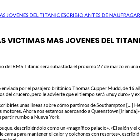
MAS JOVENES DEL TITANIC ESCRIBIO ANTES DE NAUFRAGAR
AS VICTIMAS MAS JOVENES DEL TITAN
gio del RMS Titanic será subastada el próximo 27 de marzo en una c
fue enviada por el pasajero británico Thomas Cupper Mudd, de 16 año
lujos del crucero, pero le advierte que el tiempo será «muy duro» y 
scribirles unas líneas sobre cómo partimos de Southampton […] He
los motores. Ahora nos estamos acercando a Queenstown [Irlanda]»,
de partir rumbo a Nueva York.
el buque, describiéndolo como un «magnífico palacio». «El salón y 
cama para mantener el calor y colchones con resortes», escribió a
concluyó.