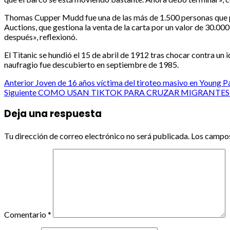
Thomas Cupper Mudd fue una de las más de 1.500 personas que perd
Auctions, que gestiona la venta de la carta por un valor de 30.000
después», reflexionó.
El Titanic se hundió el 15 de abril de 1912 tras chocar contra un 
naufragio fue descubierto en septiembre de 1985.
Post
Anterior
Joven de 16 años víctima del tiroteo masivo en Young P
Siguiente
COMO USAN TIKTOK PARA CRUZAR MIGRANTES A
navigation
Deja una respuesta
Tu dirección de correo electrónico no será publicada.
Los campos
Comentario
*