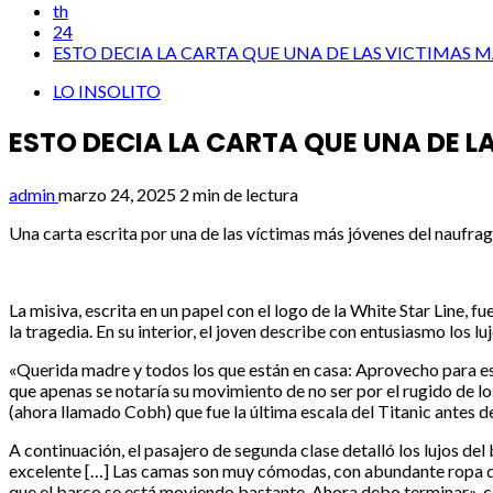
th
24
ESTO DECIA LA CARTA QUE UNA DE LAS VICTIMAS 
LO INSOLITO
ESTO DECIA LA CARTA QUE UNA DE L
admin
marzo 24, 2025
2 min de lectura
Una carta escrita por una de las víctimas más jóvenes del naufra
La misiva, escrita en un papel con el logo de la White Star Line, 
la tragedia. En su interior, el joven describe con entusiasmo los 
«Querida madre y todos los que están en casa: Aprovecho para e
que apenas se notaría su movimiento de no ser por el rugido de 
(ahora llamado Cobh) que fue la última escala del Titanic antes 
A continuación, el pasajero de segunda clase detalló los lujos d
excelente […] Las camas son muy cómodas, con abundante ropa de 
que el barco se está moviendo bastante. Ahora debo terminar», 