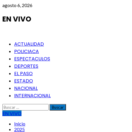
Saltar
agosto 6, 2026
al
contenido
EN VIVO
Menú
ACTUALIDAD
principal
POLICIACA
ESPECTACULOS
DEPORTES
EL PASO
ESTADO
NACIONAL
INTERNACIONAL
Buscar:
EN VIVO
Inicio
2025