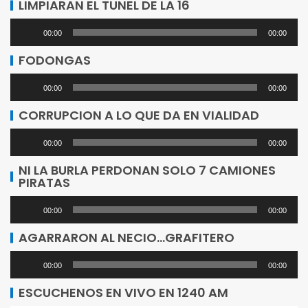
LIMPIARAN EL TUNEL DE LA 16
Reproductor
00:00
00:00
de
FODONGAS
audio
Reproductor
00:00
00:00
de
CORRUPCION A LO QUE DA EN VIALIDAD
audio
Reproductor
00:00
00:00
de
NI LA BURLA PERDONAN SOLO 7 CAMIONES
PIRATAS
audio
Reproductor
00:00
00:00
de
AGARRARON AL NECIO…GRAFITERO
audio
Reproductor
00:00
00:00
de
ESCUCHENOS EN VIVO EN 1240 AM
audio