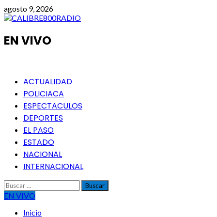
Saltar
agosto 9, 2026
al
contenido
EN VIVO
Menú
ACTUALIDAD
principal
POLICIACA
ESPECTACULOS
DEPORTES
EL PASO
ESTADO
NACIONAL
INTERNACIONAL
Buscar:
EN VIVO
Inicio