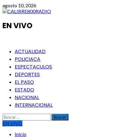
Saltar
agosto 10, 2026
al
contenido
EN VIVO
Menú
ACTUALIDAD
principal
POLICIACA
ESPECTACULOS
DEPORTES
EL PASO
ESTADO
NACIONAL
INTERNACIONAL
Buscar:
EN VIVO
Inicio