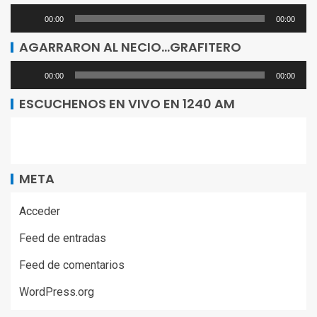
Reproductor
00:00
00:00
de
AGARRARON AL NECIO…GRAFITERO
audio
Reproductor
00:00
00:00
de
ESCUCHENOS EN VIVO EN 1240 AM
audio
META
Acceder
Feed de entradas
Feed de comentarios
WordPress.org