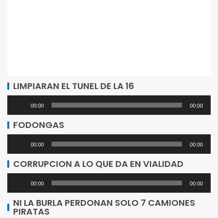
LIMPIARAN EL TUNEL DE LA 16
Reproductor
00:00
00:00
de
FODONGAS
audio
Reproductor
00:00
00:00
de
CORRUPCION A LO QUE DA EN VIALIDAD
audio
Reproductor
00:00
00:00
de
NI LA BURLA PERDONAN SOLO 7 CAMIONES
PIRATAS
audio