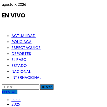
Saltar
agosto 7, 2026
al
contenido
EN VIVO
Menú
ACTUALIDAD
principal
POLICIACA
ESPECTACULOS
DEPORTES
EL PASO
ESTADO
NACIONAL
INTERNACIONAL
Buscar:
EN VIVO
Inicio
2025