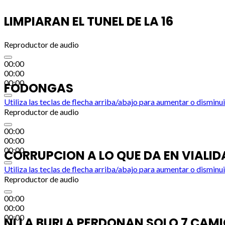
LIMPIARAN EL TUNEL DE LA 16
Reproductor de audio
00:00
00:00
00:00
FODONGAS
Utiliza las teclas de flecha arriba/abajo para aumentar o disminui
Reproductor de audio
00:00
00:00
00:00
CORRUPCION A LO QUE DA EN VIALID
Utiliza las teclas de flecha arriba/abajo para aumentar o disminui
Reproductor de audio
00:00
00:00
00:00
NI LA BURLA PERDONAN SOLO 7 CAM