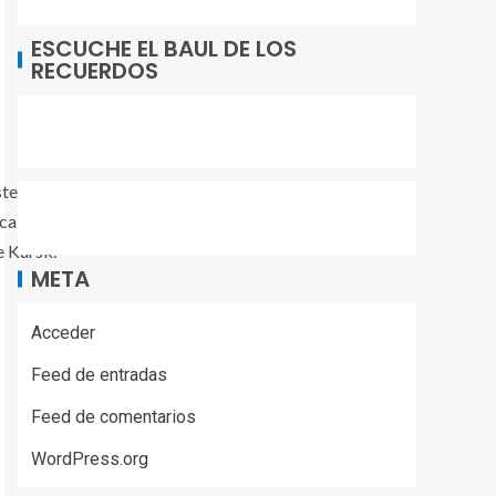
ESCUCHE EL BAUL DE LOS
RECUERDOS
ste martes emisarios de Estados Unidos y Ucrania
ca, la información que centró la atención este
e Kursk.
META
Acceder
Feed de entradas
Feed de comentarios
WordPress.org