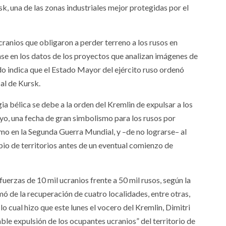
 una de las zonas industriales mejor protegidas por el
cranios que obligaron a perder terreno a los rusos en
ase en los datos de los proyectos que analizan imágenes de
odo indica que el Estado Mayor del ejército ruso ordenó
 al de Kursk.
a bélica se debe a la orden del Kremlin de expulsar a los
ayo, una fecha de gran simbolismo para los rusos por
mo en la Segunda Guerra Mundial, y –de no lograrse– al
bio de territorios antes de un eventual comienzo de
uerzas de 10 mil ucranios frente a 50 mil rusos, según la
mó de la recuperación de cuatro localidades, entre otras,
lo cual hizo que este lunes el vocero del Kremlin, Dimitri
ble expulsión de los ocupantes ucranios” del territorio de