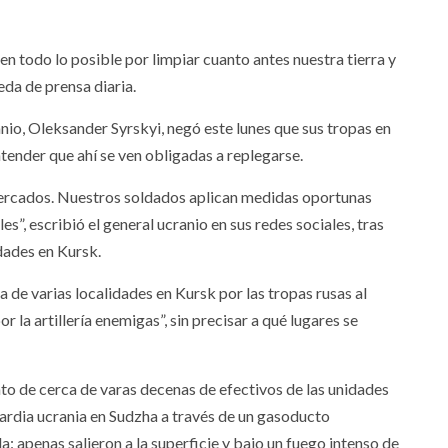
en todo lo posible por limpiar cuanto antes nuestra tierra y
eda de prensa diaria.
anio, Oleksander Syrskyi, negó este lunes que sus tropas en
ntender que ahí se ven obligadas a replegarse.
cercados. Nuestros soldados aplican medidas oportunas
s”, escribió el general ucranio en sus redes sociales, tras
idades en Kursk.
 de varias localidades en Kursk por las tropas rusas al
 la artillería enemigas”, sin precisar a qué lugares se
nto de cerca de varas decenas de efectivos de las unidades
uardia ucrania en Sudzha a través de un gasoducto
: apenas salieron a la superficie y bajo un fuego intenso de