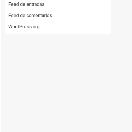
disminuir
Feed de entradas
el
Feed de comentarios
volumen.
WordPress.org