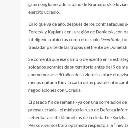
gran conglomerado urbano de Kramatorsk-Sloviansk,
ejército ucranio.
En lo que va de año, después de los contraataques u
Toretsk y Kupiansk en la región de Donietsk, con b
inteligencia abiertas como el ucranio
Deep State
, t
trasladar parte de las tropas del frente de Donietsk
Se comenta que ese cambio de acento en la estrategi
soldados ucranios de su territorio antes del 9 de m
conmemorarse 80 años de la victoria sobre el nazis
menos quitar a Kiev la carta de un posible intercam
negociaciones con Ucrania.
El pasado fin de semana –ya con una correlación de f
prensa ucrania– el ministerio ruso de Defensa infor
Lebedka, a siete kilómetros de la ciudad de Sudzha, 
Peskov, se mostrara optimista respecto a la “inevita