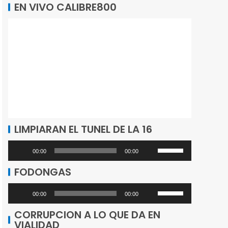
EN VIVO CALIBRE800
LIMPIARAN EL TUNEL DE LA 16
Utiliza
Reproductor
00:00
00:00
las
de
FODONGAS
teclas
audio
de
Utiliza
Reproductor
00:00
00:00
flecha
las
de
CORRUPCION A LO QUE DA EN
arriba/abajo
teclas
VIALIDAD
audio