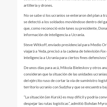
artillería y drones.
No se sabe si los ucranios se enteraron del plan a tr
se detectó a los soldados moviéndose dentro del ga
que, como reconoció este lunes su presidente, Donal
información de inteligencia a Ucrania.
Steve Witkoff, enviado presidencial para Medio O
viajará a Yeda, precisó a la cadena de televisión
Fox
inteligencia a Ucrania para ciertos fines defensivos”
De unos días para acá, Mikola Bieleskov y otros ana
consideran que la situación de las unidades ucrania
del ejército ruso de cortar la vía de suministro logís
territorio ucranio con Sudzha y que se encuentra baj
“La situación (en Kursk) es muy difícil y podría con
despejar las rutas logísticas”, admitió Bohdan Myro