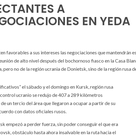
ECTANTES A
GOCIACIONES EN YEDA
en favorables a sus intereses las negociaciones que mantendrán e
reunión de alto nivel después del bochornoso fiasco en la Casa Blan
 pero no de la región ucrania de Donietsk, sino de la región rusa d
ificativos” el sábado y el domingo en Kursk, región rusa
o control ucranio se redujo de 407 a 289 kilómetros
e un tercio del área que llegaron a ocupar a partir de su
cuerdo con datos oficiales rusos.
sk empezó a perder fuerza, sin poder conseguir el que era
rovsk, obstáculo hasta ahora insalvable en la ruta hacia el