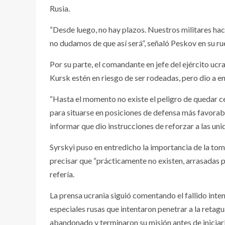
Rusia.
“Desde luego, no hay plazos. Nuestros militares hac
no dudamos de que así será”, señaló Peskov en su ru
Por su parte, el comandante en jefe del ejército ucr
Kursk estén en riesgo de ser rodeadas, pero dio a e
“Hasta el momento no existe el peligro de quedar 
para situarse en posiciones de defensa más favorable
informar que dio instrucciones de reforzar a las un
Syrskyi puso en entredicho la importancia de la toma
precisar que “prácticamente no existen, arrasadas por
refería.
La prensa ucrania siguió comentando el fallido inte
especiales rusas que intentaron penetrar a la retag
abandonado y terminaron su misión antes de iniciarla