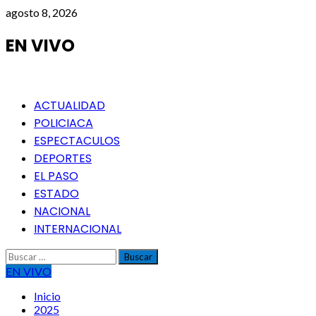
Saltar
agosto 8, 2026
al
contenido
EN VIVO
Menú
ACTUALIDAD
principal
POLICIACA
ESPECTACULOS
DEPORTES
EL PASO
ESTADO
NACIONAL
INTERNACIONAL
Buscar:
EN VIVO
Inicio
2025