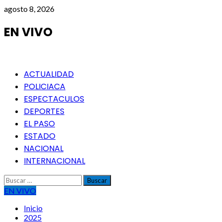
Saltar
agosto 8, 2026
al
contenido
EN VIVO
Menú
ACTUALIDAD
principal
POLICIACA
ESPECTACULOS
DEPORTES
EL PASO
ESTADO
NACIONAL
INTERNACIONAL
Buscar:
EN VIVO
Inicio
2025