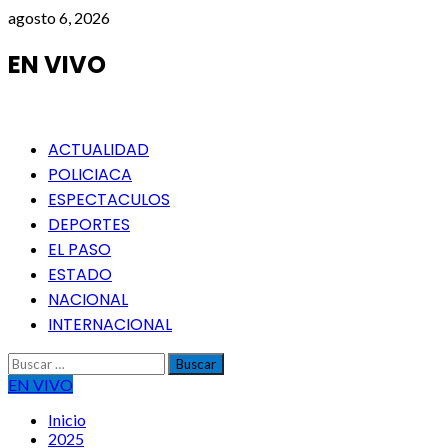
Saltar
agosto 6, 2026
al
contenido
EN VIVO
Menú
ACTUALIDAD
principal
POLICIACA
ESPECTACULOS
DEPORTES
EL PASO
ESTADO
NACIONAL
INTERNACIONAL
Buscar:
EN VIVO
Inicio
2025