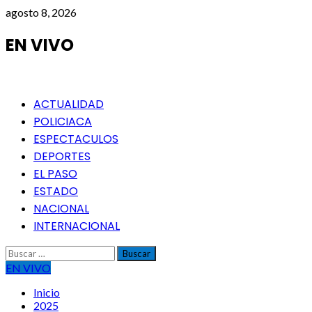
Saltar
agosto 8, 2026
al
contenido
EN VIVO
Menú
ACTUALIDAD
principal
POLICIACA
ESPECTACULOS
DEPORTES
EL PASO
ESTADO
NACIONAL
INTERNACIONAL
Buscar:
EN VIVO
Inicio
2025