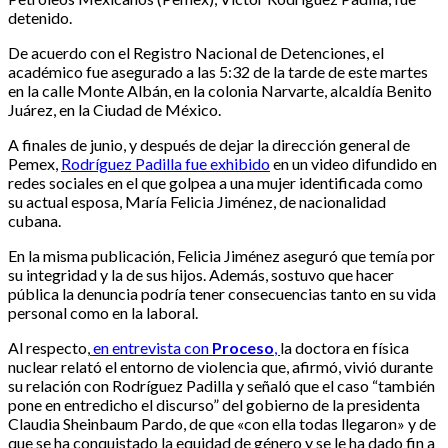
detenido.
De acuerdo con el Registro Nacional de Detenciones, el
académico fue asegurado a las 5:32 de la tarde de este martes
en la calle Monte Albán, en la colonia Narvarte, alcaldía Benito
Juárez, en la Ciudad de México.
A finales de junio, y después de dejar la dirección general de
Pemex,
Rodríguez Padilla fue exhibido
en un video difundido en
redes sociales en el que golpea a una mujer identificada como
su actual esposa, María Felicia Jiménez, de nacionalidad
cubana.
En la misma publicación, Felicia Jiménez aseguró que temía por
su integridad y la de sus hijos. Además, sostuvo que hacer
pública la denuncia podría tener consecuencias tanto en su vida
personal como en la laboral.
Al respecto,
en entrevista con
Proceso
,
la doctora en física
nuclear relató el entorno de violencia que, afirmó, vivió durante
su relación con Rodríguez Padilla y señaló que el caso “también
pone en entredicho el discurso” del gobierno de la presidenta
Claudia Sheinbaum Pardo, de que «con ella todas llegaron» y de
que se ha conquistado la equidad de género y se le ha dado fin a