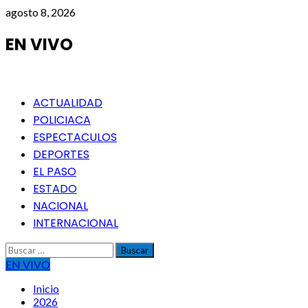
Saltar
agosto 8, 2026
al
contenido
EN VIVO
Menú
ACTUALIDAD
principal
POLICIACA
ESPECTACULOS
DEPORTES
EL PASO
ESTADO
NACIONAL
INTERNACIONAL
Buscar:
EN VIVO
Inicio
2026