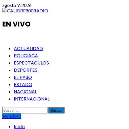
Saltar
agosto 9, 2026
al
contenido
EN VIVO
Menú
ACTUALIDAD
principal
POLICIACA
ESPECTACULOS
DEPORTES
EL PASO
ESTADO
NACIONAL
INTERNACIONAL
Buscar:
EN VIVO
Inicio