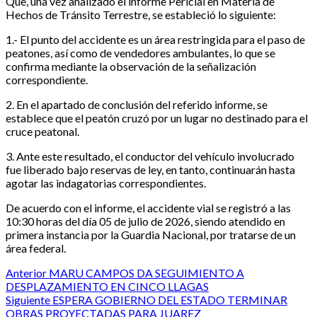
Que, una vez analizado el informe Pericial en Materia de
Hechos de Tránsito Terrestre, se estableció lo siguiente:
1.- El punto del accidente es un área restringida para el paso de
peatones, así como de vendedores ambulantes, lo que se
confirma mediante la observación de la señalización
correspondiente.
2. En el apartado de conclusión del referido informe, se
establece que el peatón cruzó por un lugar no destinado para el
cruce peatonal.
3. Ante este resultado, el conductor del vehículo involucrado
fue liberado bajo reservas de ley, en tanto, continuarán hasta
agotar las indagatorias correspondientes.
De acuerdo con el informe, el accidente vial se registró a las
10:30 horas del día 05 de julio de 2026, siendo atendido en
primera instancia por la Guardia Nacional, por tratarse de un
área federal.
Post
Anterior
MARU CAMPOS DA SEGUIMIENTO A
DESPLAZAMIENTO EN CINCO LLAGAS
navigation
Siguiente
ESPERA GOBIERNO DEL ESTADO TERMINAR
OBRAS PROYECTADAS PARA JUAREZ