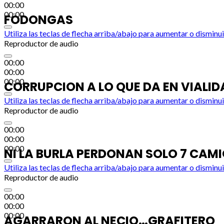
00:00
00:00
FODONGAS
Utiliza las teclas de flecha arriba/abajo para aumentar o disminui
Reproductor de audio
00:00
00:00
00:00
CORRUPCION A LO QUE DA EN VIALID
Utiliza las teclas de flecha arriba/abajo para aumentar o disminui
Reproductor de audio
00:00
00:00
00:00
NI LA BURLA PERDONAN SOLO 7 CAM
Utiliza las teclas de flecha arriba/abajo para aumentar o disminui
Reproductor de audio
00:00
00:00
00:00
AGARRARON AL NECIO…GRAFITERO