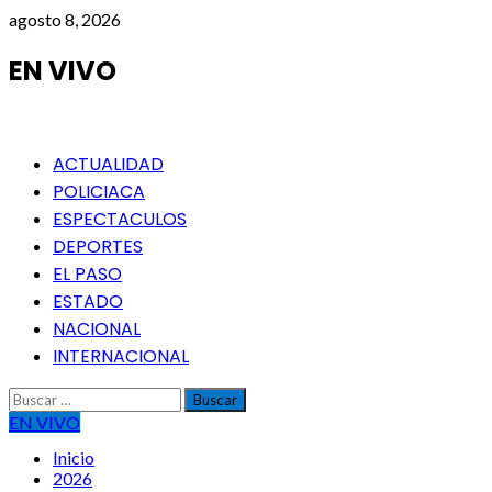
Saltar
agosto 8, 2026
al
contenido
EN VIVO
Menú
ACTUALIDAD
principal
POLICIACA
ESPECTACULOS
DEPORTES
EL PASO
ESTADO
NACIONAL
INTERNACIONAL
Buscar:
EN VIVO
Inicio
2026