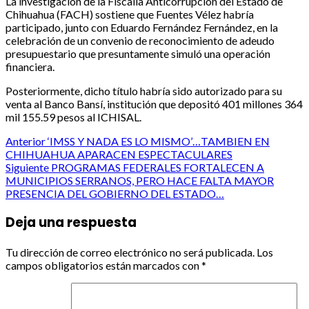
La investigación de la Fiscalía Anticorrupción del Estado de
Chihuahua (FACH) sostiene que Fuentes Vélez habría
participado, junto con Eduardo Fernández Fernández, en la
celebración de un convenio de reconocimiento de adeudo
presupuestario que presuntamente simuló una operación
financiera.
Posteriormente, dicho título habría sido autorizado para su
venta al Banco Bansí, institución que depositó 401 millones 364
mil 155.59 pesos al ICHISAL.
Post
Anterior
‘IMSS Y NADA ES LO MISMO’…TAMBIEN EN
CHIHUAHUA APARACEN ESPECTACULARES
navigation
Siguiente
PROGRAMAS FEDERALES FORTALECEN A
MUNICIPIOS SERRANOS, PERO HACE FALTA MAYOR
PRESENCIA DEL GOBIERNO DEL ESTADO…
Deja una respuesta
Tu dirección de correo electrónico no será publicada.
Los
campos obligatorios están marcados con
*