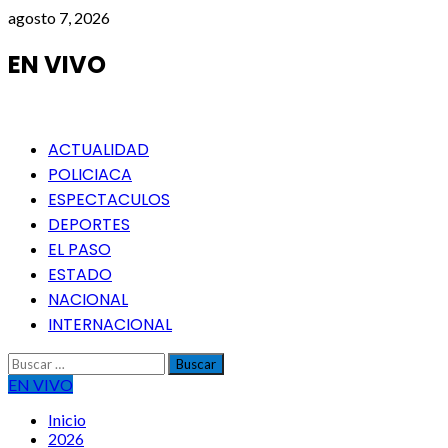
Saltar
agosto 7, 2026
al
contenido
EN VIVO
Menú
ACTUALIDAD
principal
POLICIACA
ESPECTACULOS
DEPORTES
EL PASO
ESTADO
NACIONAL
INTERNACIONAL
Buscar:
EN VIVO
Inicio
2026