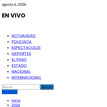
Saltar
agosto 6, 2026
al
contenido
EN VIVO
Menú
ACTUALIDAD
principal
POLICIACA
ESPECTACULOS
DEPORTES
EL PASO
ESTADO
NACIONAL
INTERNACIONAL
Buscar:
EN VIVO
Inicio
2026