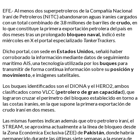
EFE.- Al menos dos superpetroleros de la Compañía Nacional
Iraní de Petroleros (NITC) abandonaron aguas iraníes cargados
con un total combinado de 3.8 millones de barriles de
crudo,
en
lo que constituye la primera exportación petrolera del país en
dos meses tras un prolongado
bloqueo naval,
indicó este
miércoles en X el portal especializado
TankerTrackers.
Dicho portal, con sede en
Estados Unidos,
señaló haber
corroborado la información mediante datos de seguimiento
marítimo AIS, una tecnología utilizada por los
buques
para
transmitir de forma continua información sobre su
posición y
movimiento
, e imágenes satelitales.
Los buques identificados son el DIONA y el HERO2, ambos
clasificados como VLCC (
petrolero de gran capacida
d), que
lograron cruzar el perímetro del bloqueo establecido en torno a
las costas iraníes, en la que supone la primera exportación de
crudo iraní en dos meses.
Las mismas fuentes indican además que otro petrolero iraní, el
STREAM, se aproxima actualmente a la línea de bloqueo desde
la Zona Económica Exclusiva (ZEE) de
Pakistán
, donde habría
permanecido durante las últimas siete semanas a la espera de