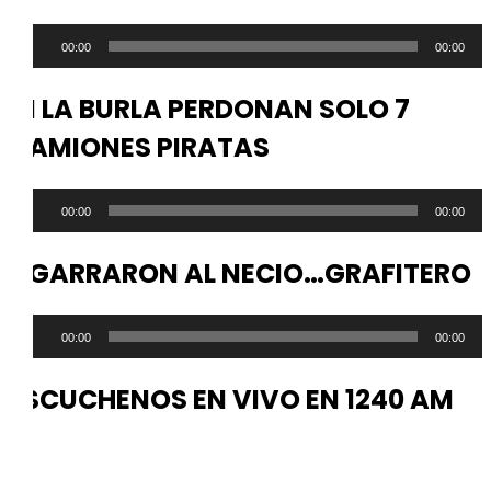
Reproductor
00:00
00:00
de
audio
NI LA BURLA PERDONAN SOLO 7
CAMIONES PIRATAS
Reproductor
00:00
00:00
de
audio
AGARRARON AL NECIO…GRAFITERO
Reproductor
00:00
00:00
de
audio
ESCUCHENOS EN VIVO EN 1240 AM