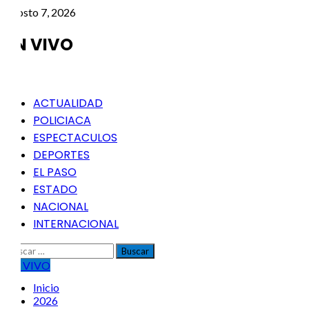
Saltar
agosto 7, 2026
al
contenido
EN VIVO
Menú
ACTUALIDAD
principal
POLICIACA
ESPECTACULOS
DEPORTES
EL PASO
ESTADO
NACIONAL
INTERNACIONAL
Buscar:
EN VIVO
Inicio
2026