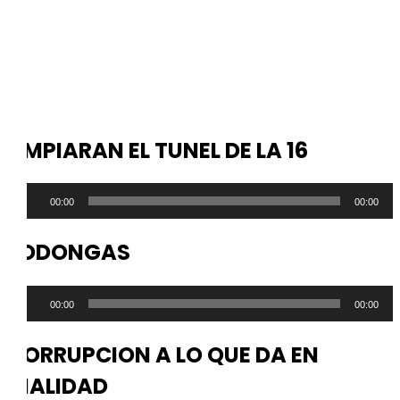
LIMPIARAN EL TUNEL DE LA 16
Reproductor
00:00
00:00
de
audio
FODONGAS
Reproductor
00:00
00:00
de
audio
CORRUPCION A LO QUE DA EN
VIALIDAD