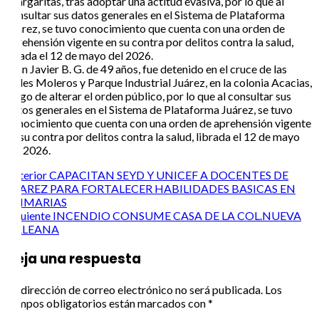
Margaritas, tras adoptar una actitud evasiva, por lo que al
consultar sus datos generales en el Sistema de Plataforma
Juárez, se tuvo conocimiento que cuenta con una orden de
aprehensión vigente en su contra por delitos contra la salud,
girada el 12 de mayo del 2026.
Juan Javier B. G. de 49 años, fue detenido en el cruce de las
calles Moleros y Parque Industrial Juárez, en la colonia Acacias,
luego de alterar el orden público, por lo que al consultar sus
datos generales en el Sistema de Plataforma Juárez, se tuvo
conocimiento que cuenta con una orden de aprehensión vigente
en su contra por delitos contra la salud, librada el 12 de mayo
del 2026.
Post
Anterior
CAPACITAN SEYD Y UNICEF A DOCENTES DE
JUAREZ PARA FORTALECER HABILIDADES BASICAS EN
navigation
PRIMARIAS
Siguiente
INCENDIO CONSUME CASA DE LA COL.NUEVA
GALEANA
Deja una respuesta
Tu dirección de correo electrónico no será publicada.
Los
campos obligatorios están marcados con
*