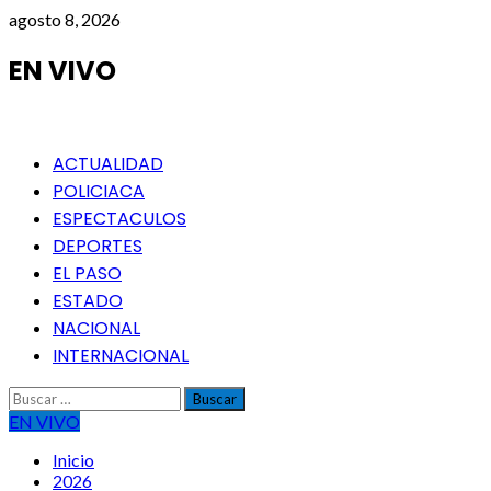
Saltar
agosto 8, 2026
al
contenido
EN VIVO
Menú
ACTUALIDAD
principal
POLICIACA
ESPECTACULOS
DEPORTES
EL PASO
ESTADO
NACIONAL
INTERNACIONAL
Buscar:
EN VIVO
Inicio
2026