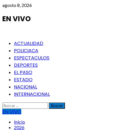
Saltar
agosto 8, 2026
al
contenido
EN VIVO
Menú
ACTUALIDAD
principal
POLICIACA
ESPECTACULOS
DEPORTES
EL PASO
ESTADO
NACIONAL
INTERNACIONAL
Buscar:
EN VIVO
Inicio
2026