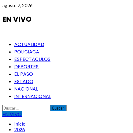
Saltar
agosto 7, 2026
al
contenido
EN VIVO
Menú
ACTUALIDAD
principal
POLICIACA
ESPECTACULOS
DEPORTES
EL PASO
ESTADO
NACIONAL
INTERNACIONAL
Buscar:
EN VIVO
Inicio
2026