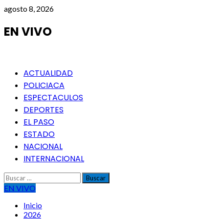
Saltar
agosto 8, 2026
al
contenido
EN VIVO
Menú
ACTUALIDAD
principal
POLICIACA
ESPECTACULOS
DEPORTES
EL PASO
ESTADO
NACIONAL
INTERNACIONAL
Buscar:
EN VIVO
Inicio
2026