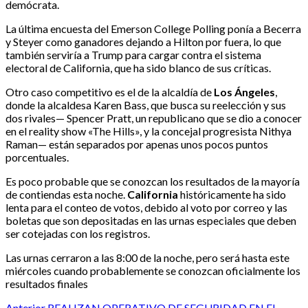
demócrata.
La última encuesta del Emerson College Polling ponía a Becerra
y Steyer como ganadores dejando a Hilton por fuera, lo que
también serviría a Trump para cargar contra el sistema
electoral de California, que ha sido blanco de sus críticas.
Otro caso competitivo es el de la alcaldía de
Los Ángeles
,
donde la alcaldesa Karen Bass, que busca su reelección y sus
dos rivales— Spencer Pratt, un republicano que se dio a conocer
en el reality show «The Hills», y la concejal progresista Nithya
Raman— están separados por apenas unos pocos puntos
porcentuales.
Es poco probable que se conozcan los resultados de la mayoría
de contiendas esta noche.
California
históricamente ha sido
lenta para el conteo de votos, debido al voto por correo y las
boletas que son depositadas en las urnas especiales que deben
ser cotejadas con los registros.
Las urnas cerraron a las 8:00 de la noche, pero será hasta este
miércoles cuando probablemente se conozcan oficialmente los
resultados finales
Anterior
REALIZAN OPERATIVO DE SEGURIDAD EN EL