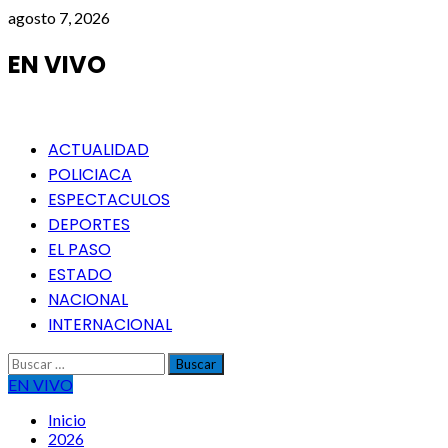
Saltar
agosto 7, 2026
al
contenido
EN VIVO
Menú
ACTUALIDAD
principal
POLICIACA
ESPECTACULOS
DEPORTES
EL PASO
ESTADO
NACIONAL
INTERNACIONAL
Buscar:
EN VIVO
Inicio
2026