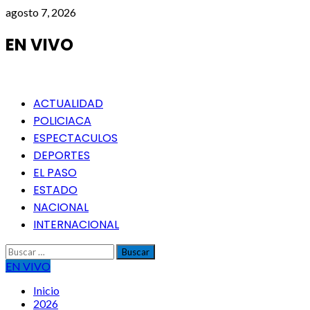
Saltar
agosto 7, 2026
al
contenido
EN VIVO
Menú
ACTUALIDAD
principal
POLICIACA
ESPECTACULOS
DEPORTES
EL PASO
ESTADO
NACIONAL
INTERNACIONAL
Buscar:
EN VIVO
Inicio
2026