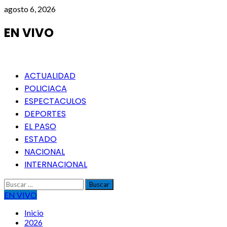
Saltar
agosto 6, 2026
al
contenido
EN VIVO
Menú
ACTUALIDAD
principal
POLICIACA
ESPECTACULOS
DEPORTES
EL PASO
ESTADO
NACIONAL
INTERNACIONAL
Buscar:
EN VIVO
Inicio
2026