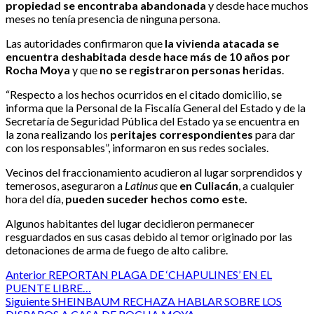
propiedad se encontraba abandonada
y desde hace muchos
meses no tenía presencia de ninguna persona.
Las autoridades confirmaron que
la vivienda atacada se
encuentra deshabitada desde hace más de 10 años por
Rocha Moya
y que
no se registraron personas heridas
.
“Respecto a los hechos ocurridos en el citado domicilio, se
informa que la Personal de la Fiscalía General del Estado y de la
Secretaría de Seguridad Pública del Estado ya se encuentra en
la zona realizando los
peritajes correspondientes
para dar
con los responsables”, informaron en sus redes sociales.
Vecinos del fraccionamiento acudieron al lugar sorprendidos y
temerosos, aseguraron a
Latinus
que
en Culiacán
, a cualquier
hora del día,
pueden suceder hechos como este.
Algunos habitantes del lugar decidieron permanecer
resguardados en sus casas debido al temor originado por las
detonaciones de arma de fuego de alto calibre.
Post
Anterior
REPORTAN PLAGA DE ‘CHAPULINES’ EN EL
PUENTE LIBRE…
navigation
Siguiente
SHEINBAUM RECHAZA HABLAR SOBRE LOS