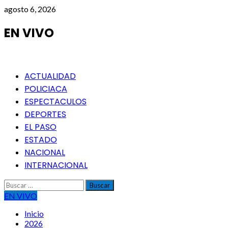
Saltar
agosto 6, 2026
al
contenido
EN VIVO
Menú
ACTUALIDAD
principal
POLICIACA
ESPECTACULOS
DEPORTES
EL PASO
ESTADO
NACIONAL
INTERNACIONAL
Buscar:
EN VIVO
Inicio
2026