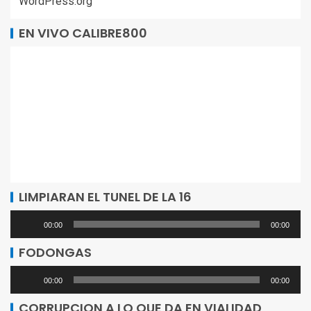
WordPress.org
EN VIVO CALIBRE800
LIMPIARAN EL TUNEL DE LA 16
Reproductor
00:00
00:00
de
FODONGAS
audio
Reproductor
00:00
00:00
de
CORRUPCION A LO QUE DA EN VIALIDAD