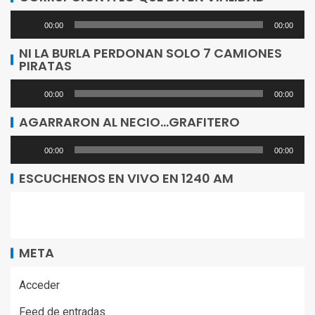
audio
Reproductor
00:00
00:00
de
NI LA BURLA PERDONAN SOLO 7 CAMIONES
PIRATAS
audio
Reproductor
00:00
00:00
de
AGARRARON AL NECIO…GRAFITERO
audio
Reproductor
00:00
00:00
de
ESCUCHENOS EN VIVO EN 1240 AM
audio
META
Acceder
Feed de entradas