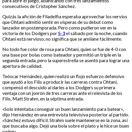
para abrir el juego, abanicando con tres lanzamientos
consecutivos de Cristopher Sánchez.
Quizás la afición de Filadelfia esperaba aprovechar los nervios
que Ohtani admitió sentir en vísperas de su debut como
lanzador en postemporada. Pero como pudieron ver en la
victoria de los Dodgers por
5-3
el sábado por la noche, cuando
Ohtani está nervioso, no significa que se amilane fácilmente.
No todo fue color de rosa para Ohtani, quien se fue de 4-0 con
una base por bolas como bateador y permitió un triple en la
segunda entrada, pero la superestrella se asentó para lograr una
apertura de calidad.
Teóscar Hernández, quien realizó un flojo esfuerzo defensivo
que ayudó a los Filis a producir las carreras contra Ohtani,
compensó el descuido al darles a los Dodgers su primera
ventaja con un jonrón de tres carreras ante el relevista de los
Filis, Matt Strahm, en la séptima entrada.
«Solo intentaba conseguir un buen lanzamiento para batear»,
dijo Hernández en una entrevista televisiva posterior al partido.
«Sánchez estuvo difícil. Strahm suele mantenerse en la zona, así
que buscaba algo. Dejó una bola sobre el plato y le hice un buen
swing».