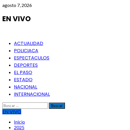
Saltar
agosto 7, 2026
al
contenido
EN VIVO
Menú
ACTUALIDAD
principal
POLICIACA
ESPECTACULOS
DEPORTES
EL PASO
ESTADO
NACIONAL
INTERNACIONAL
Buscar:
EN VIVO
Inicio
2025