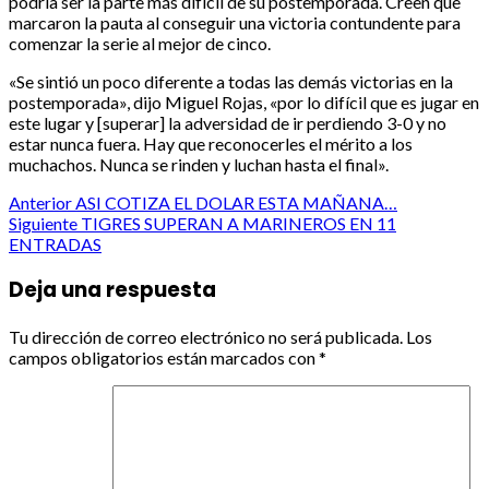
podría ser la parte más difícil de su postemporada. Creen que
marcaron la pauta al conseguir una victoria contundente para
comenzar la serie al mejor de cinco.
«Se sintió un poco diferente a todas las demás victorias en la
postemporada», dijo Miguel Rojas, «por lo difícil que es jugar en
este lugar y [superar] la adversidad de ir perdiendo 3-0 y no
estar nunca fuera. Hay que reconocerles el mérito a los
muchachos. Nunca se rinden y luchan hasta el final».
Post
Anterior
ASI COTIZA EL DOLAR ESTA MAÑANA…
Siguiente
TIGRES SUPERAN A MARINEROS EN 11
navigation
ENTRADAS
Deja una respuesta
Tu dirección de correo electrónico no será publicada.
Los
campos obligatorios están marcados con
*