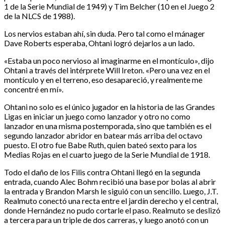
1 de la Serie Mundial de 1949) y Tim Belcher (10 en el Juego 2
de la NLCS de 1988).
Los nervios estaban ahí, sin duda. Pero tal como el mánager
Dave Roberts esperaba, Ohtani logró dejarlos a un lado.
«Estaba un poco nervioso al imaginarme en el montículo», dijo
Ohtani a través del intérprete Will Ireton. «Pero una vez en el
montículo y en el terreno, eso desapareció, y realmente me
concentré en mí».
Ohtani no solo es el único jugador en la historia de las Grandes
Ligas en iniciar un juego como lanzador y otro no como
lanzador en una misma postemporada, sino que también es el
segundo lanzador abridor en batear más arriba del octavo
puesto. El otro fue Babe Ruth, quien bateó sexto para los
Medias Rojas en el cuarto juego de la Serie Mundial de 1918.
Todo el daño de los Filis contra Ohtani llegó en la segunda
entrada, cuando Alec Bohm recibió una base por bolas al abrir
la entrada y Brandon Marsh le siguió con un sencillo. Luego, J.T.
Realmuto conectó una recta entre el jardín derecho y el central,
donde Hernández no pudo cortarle el paso. Realmuto se deslizó
a tercera para un triple de dos carreras, y luego anotó con un