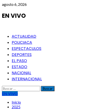
Saltar
agosto 6, 2026
al
contenido
EN VIVO
Menú
ACTUALIDAD
principal
POLICIACA
ESPECTACULOS
DEPORTES
EL PASO
ESTADO
NACIONAL
INTERNACIONAL
Buscar:
EN VIVO
Inicio
2025