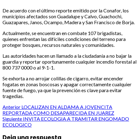
De acuerdo con el último reporte emitido por la Conafor, los
municipios afectados son Guadalupe y Calvo, Guachochi,
Guazapares, Janos, Ocampo, Madera y San Francisco de Borja.
Actualmente, se encuentran en combate 107 brigadistas,
quienes enfrentan las difíciles condiciones del terreno para
proteger bosques, recursos naturales y comunidades.
Las autoridades hacen un llamado a la ciudadanía a no bajar la
guardia y reportar oportunamente cualquier incendio forestal al
800 737 0000 o al 9-1-1.
Se exhorta a no arrojar colillas de cigarro, evitar encender
fogatas en zonas boscosas y apagar correctamente cualquier
fuente de fuego, ya que la prevención es clave para evitar
tragedias.
Post
Anterior
LOCALIZAN EN ALDAMA A JOVENCITA
REPORTADA COMO DESAPARECIDA EN JUAREZ
navigation
Siguiente
INVITA ECOLOGIA A TRAMITAR ENGOMADO
ECOLOGICO
Deja una respuesta