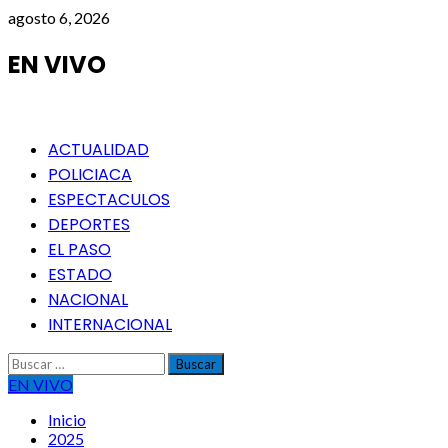
Saltar
agosto 6, 2026
al
contenido
EN VIVO
Menú
ACTUALIDAD
principal
POLICIACA
ESPECTACULOS
DEPORTES
EL PASO
ESTADO
NACIONAL
INTERNACIONAL
Buscar:
EN VIVO
Inicio
2025