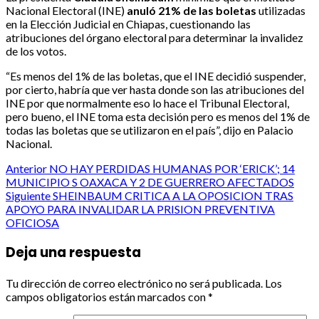
Nacional Electoral (INE)
anuló 21% de las boletas
utilizadas
en la Elección Judicial en Chiapas, cuestionando las
atribuciones del órgano electoral para determinar la invalidez
de los votos.
“Es menos del 1% de las boletas, que el INE decidió suspender,
por cierto, habría que ver hasta donde son las atribuciones del
INE por que normalmente eso lo hace el Tribunal Electoral,
pero bueno, el INE toma esta decisión pero es menos del 1% de
todas las boletas que se utilizaron en el país”, dijo en Palacio
Nacional.
Post
Anterior
NO HAY PERDIDAS HUMANAS POR ‘ERICK’; 14
MUNICIPIO S OAXACA Y 2 DE GUERRERO AFECTADOS
navigation
Siguiente
SHEINBAUM CRITICA A LA OPOSICION TRAS
APOYO PARA INVALIDAR LA PRISION PREVENTIVA
OFICIOSA
Deja una respuesta
Tu dirección de correo electrónico no será publicada.
Los
campos obligatorios están marcados con
*