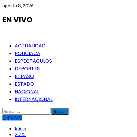
Saltar
agosto 8, 2026
al
contenido
EN VIVO
Menú
ACTUALIDAD
principal
POLICIACA
ESPECTACULOS
DEPORTES
EL PASO
ESTADO
NACIONAL
INTERNACIONAL
Buscar:
EN VIVO
Inicio
2025