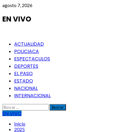
Saltar
agosto 7, 2026
al
contenido
EN VIVO
Menú
ACTUALIDAD
principal
POLICIACA
ESPECTACULOS
DEPORTES
EL PASO
ESTADO
NACIONAL
INTERNACIONAL
Buscar:
EN VIVO
Inicio
2025