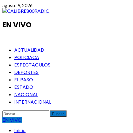
Saltar
agosto 9, 2026
al
contenido
EN VIVO
Menú
ACTUALIDAD
principal
POLICIACA
ESPECTACULOS
DEPORTES
EL PASO
ESTADO
NACIONAL
INTERNACIONAL
Buscar:
EN VIVO
Inicio