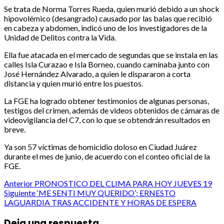
Se trata de Norma Torres Rueda, quien murió debido a un shock
hipovolémico (desangrado) causado por las balas que recibió
en cabeza y abdomen, indicó uno de los investigadores de la
Unidad de Delitos contra la Vida.
Ella fue atacada en el mercado de segundas que se instala en las
calles Isla Curazao e Isla Borneo, cuando caminaba junto con
José Hernández Alvarado, a quien le dispararon a corta
distancia y quien murió entre los puestos.
La FGE ha logrado obtener testimonios de algunas personas,
testigos del crimen, además de videos obtenidos de cámaras de
videovigilancia del C7, con lo que se obtendrán resultados en
breve.
Ya son 57 víctimas de homicidio doloso en Ciudad Juárez
durante el mes de junio, de acuerdo con el conteo oficial de la
FGE.
Post
Anterior
PRONOSTICO DEL CLIMA PARA HOY JUEVES 19
Siguiente
‘ME SENTI MUY QUERIDO’; ERNESTO
navigation
LAGUARDIA TRAS ACCIDENTE Y HORAS DE ESPERA
Deja una respuesta