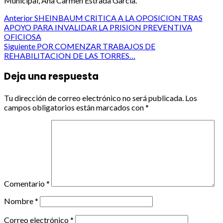
Municipal, Ana Carmen Estrada García.
Post
Anterior
SHEINBAUM CRITICA A LA OPOSICION TRAS
APOYO PARA INVALIDAR LA PRISION PREVENTIVA
navigation
OFICIOSA
Siguiente
POR COMENZAR TRABAJOS DE
REHABILITACION DE LAS TORRES…
Deja una respuesta
Tu dirección de correo electrónico no será publicada.
Los
campos obligatorios están marcados con
*
Comentario
*
Nombre
*
Correo electrónico
*