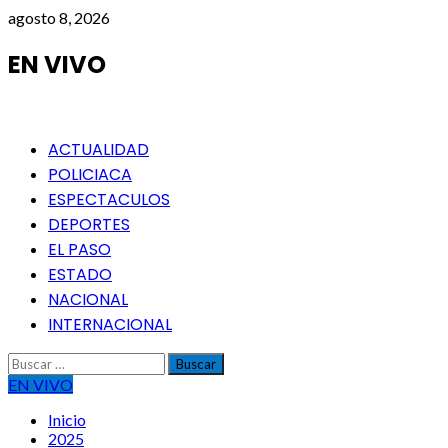
Saltar
agosto 8, 2026
al
contenido
EN VIVO
Menú
ACTUALIDAD
principal
POLICIACA
ESPECTACULOS
DEPORTES
EL PASO
ESTADO
NACIONAL
INTERNACIONAL
Buscar:
EN VIVO
Inicio
2025