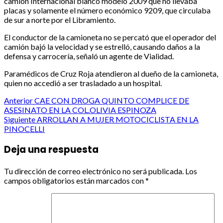
camión Internacional blanco modelo 2009 que no llevaba
placas y solamente el número económico 9209, que circulaba
de sur a norte por el Libramiento.
El conductor de la camioneta no se percató que el operador del
camión bajó la velocidad y se estrelló, causando daños a la
defensa y carrocería, señaló un agente de Vialidad.
Paramédicos de Cruz Roja atendieron al dueño de la camioneta,
quien no accedió a ser trasladado a un hospital.
Post
Anterior
CAE CON DROGA QUINTO COMPLICE DE
ASESINATO EN LA COL.OLIVIA ESPINOZA
navigation
Siguiente
ARROLLAN A MUJER MOTOCICLISTA EN LA
PINOCELLI
Deja una respuesta
Tu dirección de correo electrónico no será publicada.
Los
campos obligatorios están marcados con
*