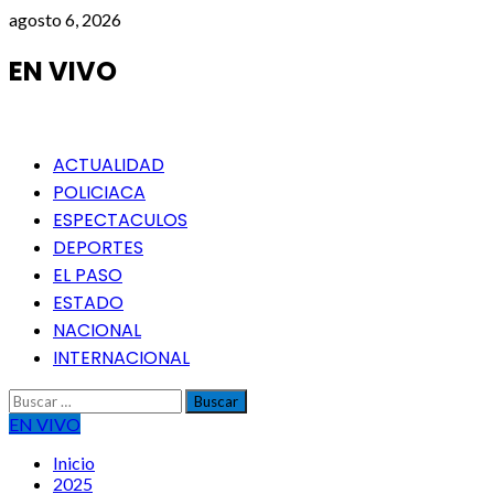
Saltar
agosto 6, 2026
al
contenido
EN VIVO
Menú
ACTUALIDAD
principal
POLICIACA
ESPECTACULOS
DEPORTES
EL PASO
ESTADO
NACIONAL
INTERNACIONAL
Buscar:
EN VIVO
Inicio
2025