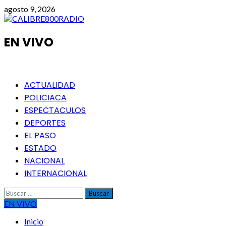
Saltar
agosto 9, 2026
al
contenido
EN VIVO
Menú
ACTUALIDAD
principal
POLICIACA
ESPECTACULOS
DEPORTES
EL PASO
ESTADO
NACIONAL
INTERNACIONAL
Buscar:
EN VIVO
Inicio