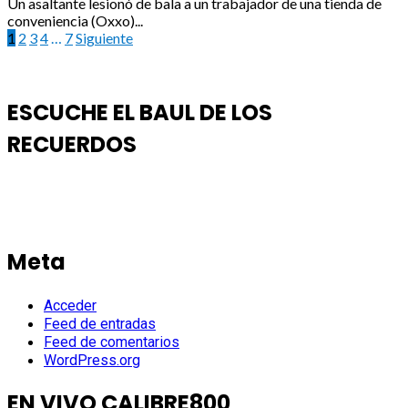
Un asaltante lesionó de bala a un trabajador de una tienda de
conveniencia (Oxxo)...
Paginación
1
2
3
4
…
7
Siguiente
de
entradas
ESCUCHE EL BAUL DE LOS
RECUERDOS
Meta
Acceder
Feed de entradas
Feed de comentarios
WordPress.org
EN VIVO CALIBRE800