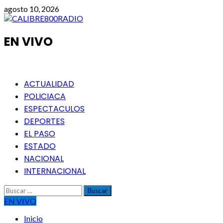
Saltar
agosto 10, 2026
al
contenido
EN VIVO
Menú
ACTUALIDAD
principal
POLICIACA
ESPECTACULOS
DEPORTES
EL PASO
ESTADO
NACIONAL
INTERNACIONAL
Buscar:
EN VIVO
Inicio