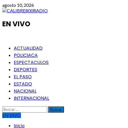
Saltar
agosto 10, 2026
al
contenido
EN VIVO
Menú
ACTUALIDAD
principal
POLICIACA
ESPECTACULOS
DEPORTES
EL PASO
ESTADO
NACIONAL
INTERNACIONAL
Buscar:
EN VIVO
Inicio