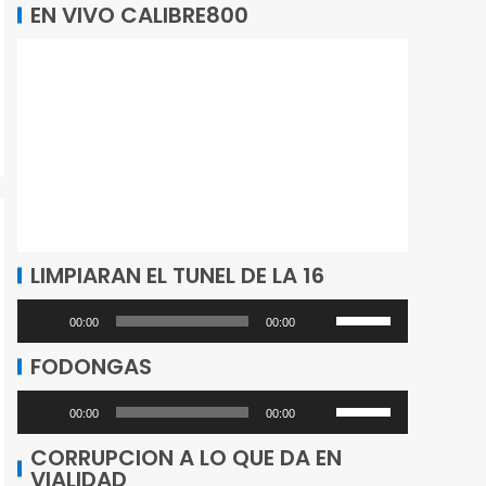
EN VIVO CALIBRE800
LIMPIARAN EL TUNEL DE LA 16
Utiliza
Reproductor
00:00
00:00
las
de
FODONGAS
teclas
audio
de
Utiliza
Reproductor
00:00
00:00
flecha
las
de
CORRUPCION A LO QUE DA EN
arriba/abajo
teclas
VIALIDAD
audio